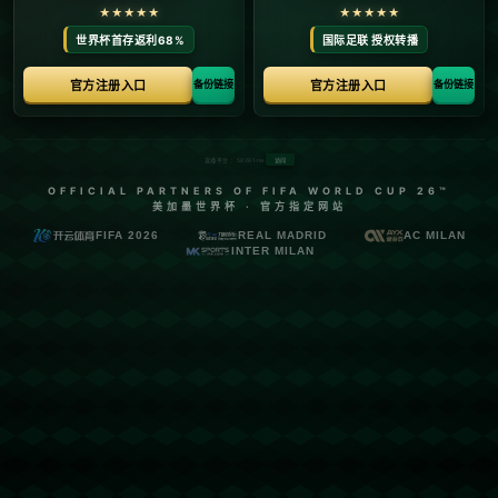
★★★★★
★★★★★
世界杯首存返利68%
国际足联 授权转播
官方注册入口
官方注册入口
备份链接
备份链接
直播平台 ：58261·me
访问
OFFICIAL PARTNERS OF FIFA WORLD CUP 26™
美加墨世界杯 · 官方指定网站
FIFA 2026
REAL MADRID
AC MILAN
INTER MILAN